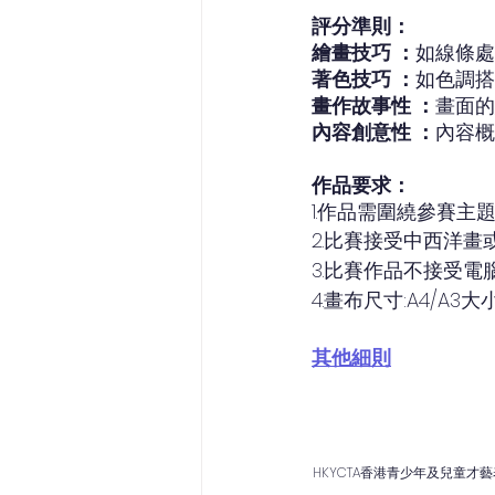
評分準則：
繪畫技巧 ：
如線條處
著色技巧 ：
如色調搭
畫作故事性 ：
畫面的
內容創意性 ：
內容概
作品要求：
1.作品需圍繞參賽主
2.比賽接受中西洋
3.比賽作品不接受電
4.畫布尺寸:A4/A3大
其他細則
HKYCTA香港青少年及兒童