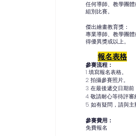
任何導師、教學團體
組別比賽。
傑出繪畫教育獎：
專業導師、教學團體
得優異獎或以上。
報名表格
參賽流程：
1. 填寫報名表格。
2. 拍攝參賽照片。
3. 在最後遞交日期前
4. 敬請耐心等待
5. 如有疑問，請與
參賽費用：
免費報名