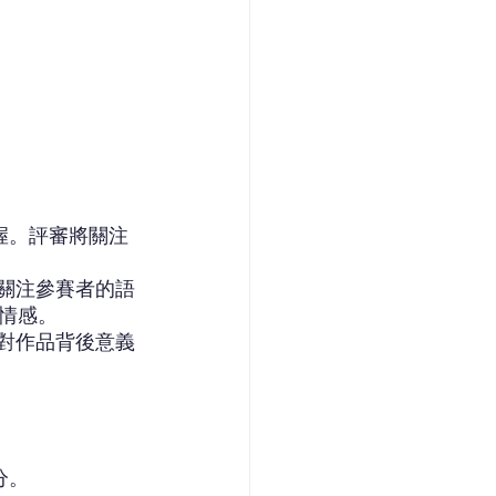
握。評審將關注
將關注參賽者的語
情感。
者對作品背後意義
分。