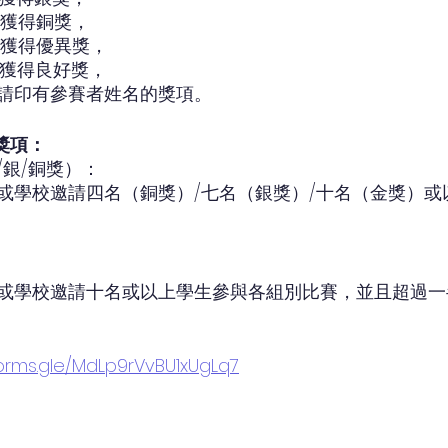
將獲得銅獎，
將獲得優異獎，
將獲得良好獎，
請印有參賽者姓名的獎項。
獎項：
/銀/銅獎）：
或學校邀請四名（銅獎）/七名（銀獎）/十名（金獎）或
或學校邀請十名或以上學生參與各組別比賽，並且超過一
forms.gle/MdLp9rVvBU1xUgLq7