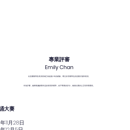
專業評審
Emily Chan
在音樂教學及表演領域已有超過8年的經驗，專注於培養學生的音樂才能和表演。
作為評審，她將根據參賽作品的表現和標準，給予專業的評分，確保比賽的公正性和客觀性。
誦大賽
3年11月28日
3年12月5日