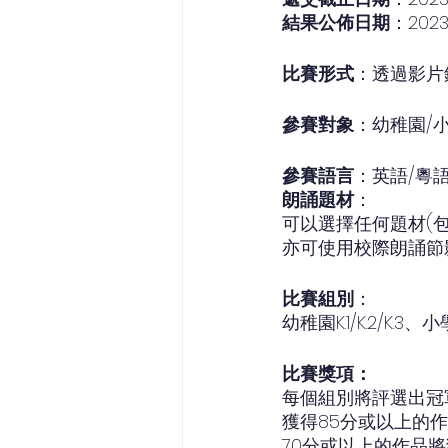
結果公佈日期
：202
比賽形式
：透過影片
參賽對象
：幼稚園/小
參賽語言
：英語/粵
朗誦題材
：
可以選擇任何題材(
亦可使用校際朗誦節
比賽組別
：
幼稚園K.1/K.2/K.3、小
比賽獎項：
每個組別將評選出冠
獲得85分或以上的
70分或以上的作品