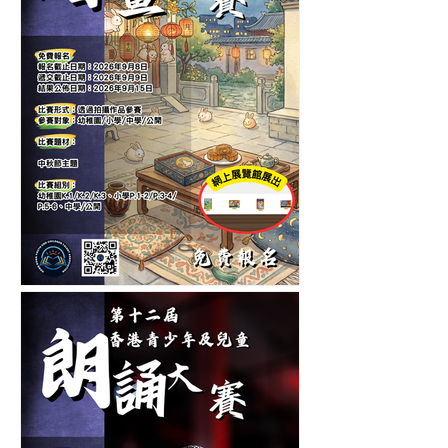
香港青少年及兒童中秋節繪
畫大賽-繪畫比賽-月下筆觸-
繪出節日的圓滿