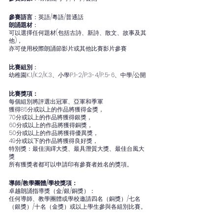
參賽語言
：英語/粵語/普通話
朗誦題材
：
可以選擇任何題材(包括古詩、新詩、散文、故事及其
他)，
亦可使用校際朗誦節影片或其他比賽影片參賽
比賽組別
：
幼稚園K.1/K.2/K.3、小學P.1-2/P.3-4/P.5-6、中學/公開
比賽獎項：
每個組別將評選出冠軍、亞軍和季軍
獲得85分或以上的作品將獲得金獎，
70分或以上的作品將獲得銀獎，
60分或以上的作品將獲得銅獎，
50分或以上的作品將獲得優異獎，
49分或以下的作品將獲得良好獎，
特別獎：最佳演繹大獎、最具潛質大獎、最佳台風大
獎
所有獲獎者都可以申請印有參賽者姓名的獎項。
導師/教學團體/學校獎項：
卓越朗誦指導獎（金/銀/銅獎）：
任何導師、教學團體或學校邀請四名（銅獎）/七名
（銀獎）/十名（金獎）或以上學生參與各組別比賽。