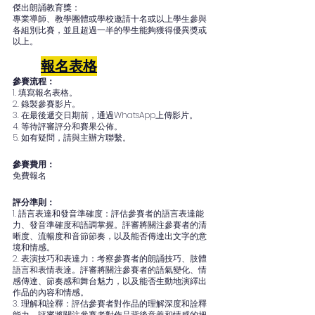
傑出朗誦教育獎：
專業導師、教學團體或學校邀請十名或以上學生參與
各組別比賽，並且超過一半的學生能夠獲得優異獎或
以上。
報名表格
參賽流程：
1. 填寫報名表格。
2. 錄製參賽影片。
3. 在最後遞交日期前，通過WhatsApp上傳影片。
4. 等待評審評分和賽果公佈。
5. 如有疑問，請與主辦方聯繫。
參賽費用：
免費報名
評分準則：
1. 語言表達和發音準確度：評估參賽者的語言表達能
力、發音準確度和語調掌握。評審將關注參賽者的清
晰度、流暢度和音節節奏，以及能否傳達出文字的意
境和情感。
2. 表演技巧和表達力：考察參賽者的朗誦技巧、肢體
語言和表情表達。評審將關注參賽者的語氣變化、情
感傳達、節奏感和舞台魅力，以及能否生動地演繹出
作品的內容和情感。
3. 理解和詮釋：評估參賽者對作品的理解深度和詮釋
能力。評審將關注參賽者對作品背後意義和情感的把