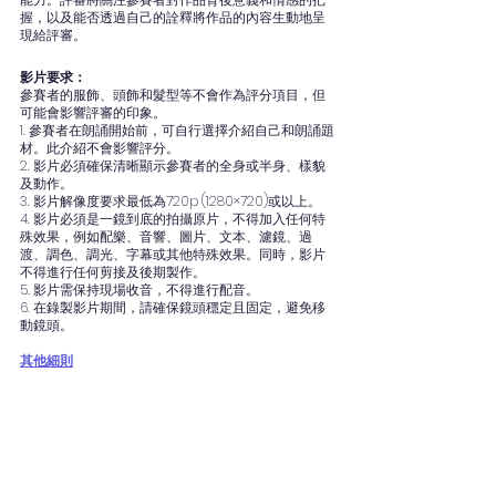
握，以及能否透過自己的詮釋將作品的內容生動地呈
現給評審。
影片要求：
參賽者的服飾、頭飾和髮型等不會作為評分項目，但
可能會影響評審的印象。
1. 參賽者在朗誦開始前，可自行選擇介紹自己和朗誦題
材。此介紹不會影響評分。
2. 影片必須確保清晰顯示參賽者的全身或半身、樣貌
及動作。
3. 影片解像度要求最低為720p (1280×720)或以上。
4. 影片必須是一鏡到底的拍攝原片，不得加入任何特
殊效果，例如配樂、音響、圖片、文本、濾鏡、過
渡、調色、調光、字幕或其他特殊效果。同時，影片
不得進行任何剪接及後期製作。
5. 影片需保持現場收音，不得進行配音。
6. 在錄製影片期間，請確保鏡頭穩定且固定，避免移
動鏡頭。
其他細則