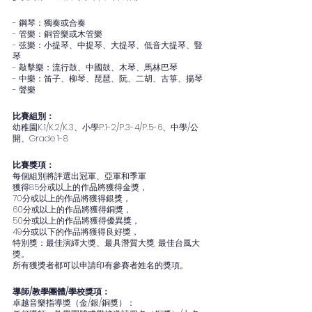
- 鋼琴：獨奏或合奏
- 管樂：銅管樂或木管樂
- 弦樂：小提琴、中提琴、大提琴、低音大提琴、豎
琴
- 敲擊樂：流行鼓、中國鼓、木琴、馬林巴琴
- 中樂：笛子、柳琴、琵琶、阮、二胡、古箏、揚琴
- 聲樂
比賽組別：
幼稚園K.1/K.2/K.3、小學P.1-2/P.3-4/P.5-6、中學/公
開、Grade 1-8
比賽獎項：
每個組別將評選出冠軍、亞軍和季軍
獲得85分或以上的作品將獲得金獎，
70分或以上的作品將獲得銀獎，
60分或以上的作品將獲得銅獎，
50分或以上的作品將獲得優異獎，
49分或以下的作品將獲得良好獎，
特別獎：最佳演繹大獎、最具潛質大獎, 最佳台風大
獎。
所有獲獎者都可以申請印有參賽者姓名的獎項。
導師/教學團體/學校獎項：
卓越音樂指導獎（金/銀/銅獎）：