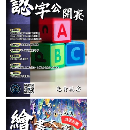
音樂大賽-音樂比賽-鋼琴比
賽-管弦樂比賽
第六屆香港兒童中英文認字
公開賽-認字比賽