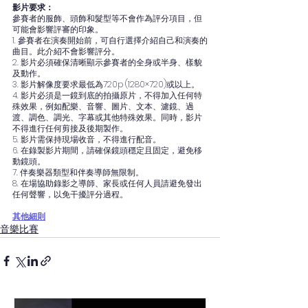
影片要求：
參賽者的服飾、頭飾和髮型等不會作為評分項目，但
可能會影響評審的印象。
1. 參賽者在演奏開始前，可自行選擇介紹自己和演奏的
曲目。此介紹不會影響評分。
2. 影片必須確保清晰顯示參賽者的全身或半身、樣貌
及動作。
3. 影片解像度要求最低為720p (1280×720)或以上。
4. 影片必須是一鏡到底的拍攝原片，不得加入任何特
殊效果，例如配樂、音響、圖片、文本、濾鏡、過
渡、調色、調光、字幕或其他特殊效果。同時，影片
不得進行任何剪接及後期製作。
5. 影片需保持現場收音，不得進行配音。
6. 在錄製影片期間，請確保鏡頭穩定且固定，避免移
動鏡頭。
7. 伴奏樂器類型和伴奏導師無限制。
8. 在場協助錄影之導師、家長或任何人員請避免發出
任何聲響，以免干擾評分過程。
其他細則
音樂比賽