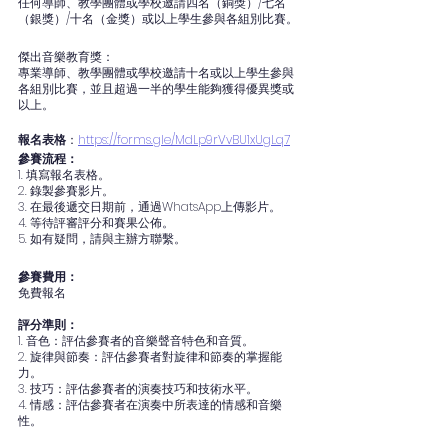
任何導師、教學團體或學校邀請四名（銅獎）/七名
（銀獎）/十名（金獎）或以上學生參與各組別比賽。
傑出音樂教育獎：
專業導師、教學團體或學校邀請十名或以上學生參與
各組別比賽，並且超過一半的學生能夠獲得優異獎或
以上。
報名表格
：
https://forms.gle/MdLp9rVvBU1xUgLq7
參賽流程：
1. 填寫報名表格。
2. 錄製參賽影片。
3. 在最後遞交日期前，通過WhatsApp上傳影片。
4. 等待評審評分和賽果公佈。
5. 如有疑問，請與主辦方聯繫。
參賽費用：
免費報名
評分準則：
1. 音色：評估參賽者的音樂聲音特色和音質。
2. 旋律與節奏：評估參賽者對旋律和節奏的掌握能
力。
3. 技巧：評估參賽者的演奏技巧和技術水平。
4. 情感：評估參賽者在演奏中所表達的情感和音樂
性。