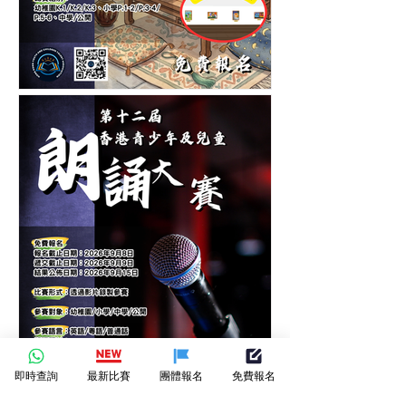
香港青少年及兒童中秋節繪
畫大賽-繪畫比賽-月下筆觸-
繪出節日的圓滿
即時查詢
最新比賽
團體報名
免費報名