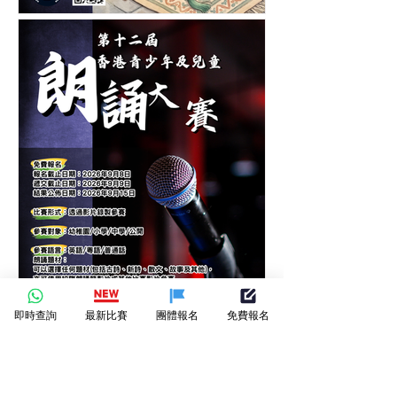
香港青少年及兒童中秋節繪
畫大賽-繪畫比賽-月下筆觸-
繪出節日的圓滿
即時查詢
最新比賽
團體報名
免費報名