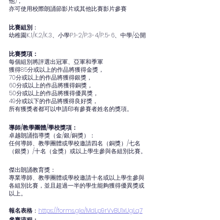
他)，
亦可使用校際朗誦節影片或其他比賽影片參賽
比賽組別
：
幼稚園K.1/K.2/K.3、小學P.1-2/P.3-4/P.5-6、中學/公開
比賽獎項：
每個組別將評選出冠軍、亞軍和季軍
獲得85分或以上的作品將獲得金獎，
70分或以上的作品將獲得銀獎，
60分或以上的作品將獲得銅獎，
50分或以上的作品將獲得優異獎，
49分或以下的作品將獲得良好獎，
所有獲獎者都可以申請印有參賽者姓名的獎項。
導師/教學團體/學校獎項：
卓越朗誦指導獎（金/銀/銅獎）：
任何導師、教學團體或學校邀請四名（銅獎）/七名
（銀獎）/十名（金獎）或以上學生參與各組別比賽。
傑出朗誦教育獎：
專業導師、教學團體或學校邀請十名或以上學生參與
各組別比賽，並且超過一半的學生能夠獲得優異獎或
以上。
報名表格
：
https://forms.gle/MdLp9rVvBU1xUgLq7
參賽流程：