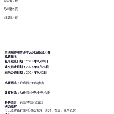
朗誦比賽
歌唱比賽
跳舞比賽
第四屆香港青少年及兒童朗誦大賽
免費報名
報名截止日期：2024年8月19日
遞交截止日期：2024年8月26日
結果公佈日期：2024年9月2日
比賽形式
：透過影片錄製參賽
參賽對象
：幼稚園/小學/中學/公開
參賽語言
：英語/粵語/普通話
朗誦題材
：
可以選擇任何題材(包括古詩、新詩、散文、故事及其