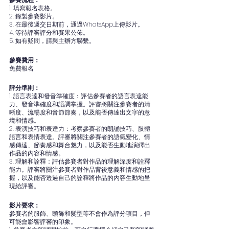
1. 填寫報名表格。
2. 錄製參賽影片。
3. 在最後遞交日期前，通過WhatsApp上傳影片。
4. 等待評審評分和賽果公佈。
5. 如有疑問，請與主辦方聯繫。
參賽費用：
免費報名
評分準則：
1. 語言表達和發音準確度：評估參賽者的語言表達能
力、發音準確度和語調掌握。評審將關注參賽者的清
晰度、流暢度和音節節奏，以及能否傳達出文字的意
境和情感。
2. 表演技巧和表達力：考察參賽者的朗誦技巧、肢體
語言和表情表達。評審將關注參賽者的語氣變化、情
感傳達、節奏感和舞台魅力，以及能否生動地演繹出
作品的內容和情感。
3. 理解和詮釋：評估參賽者對作品的理解深度和詮釋
能力。評審將關注參賽者對作品背後意義和情感的把
握，以及能否透過自己的詮釋將作品的內容生動地呈
現給評審。
影片要求：
參賽者的服飾、頭飾和髮型等不會作為評分項目，但
可能會影響評審的印象。