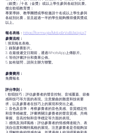
（銀獎）/十名（金獎）或以上學生參與各組別比賽。
傑出歌唱教育獎：
專業導師、教學團體或學校邀請十名或以上學生參與
各組別比賽，並且超過一半的學生能夠獲得優異獎或
以上。
報名表格
：
https://forms.gle/MdLp9rVvBU1xUgLq7
參賽流程：
1. 填寫報名表格。
2. 錄製參賽影片。
3. 在最後遞交日期前，通過WhatsApp上傳影片。
4. 等待評審評分和賽果公佈。
5. 如有疑問，請與主辦方聯繫。
參賽費用：
免費報名
評分準則：
1. 歌唱技巧：評估參賽者的聲音控制、音域覆蓋、節奏
感和技巧等方面的表現。注意樂曲的難度和技術要
求，以及參賽者在技巧上的展現和突出之處。
2. 音色及音準：考察參賽者的音色美感、音質穩定性
和音準精確度。評審將關注參賽者的聲音質感、共鳴
掌握、音高控制和音準穩定等方面的表現。
3. 感情及演繹風格：評估參賽者的情感傳達能力、表
演自信度和獨特風格的展現。注意參賽者是否能夠深
入理解歌曲的情感內涵，並透過個人的演繹風格和表