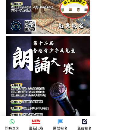
香港青少年及兒童中秋節繪
畫大賽-繪畫比賽-月下筆觸-
繪出節日的圓滿
即時查詢
最新比賽
團體報名
免費報名