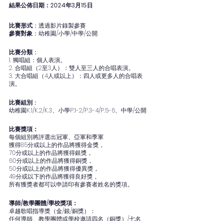
結果公佈日期：2024年3月15日
比賽形式
：透過影片錄製參賽
參賽對象
：幼稚園/小學/中學/公開
比賽分類
：
1. 獨唱組：個人表演。
2. 合唱組（2至3人）：雙人至三人的合唱表演。
3. 大合唱組（4人或以上）：四人或更多人的合唱表
演。
比賽組別
：
幼稚園K.1/K.2/K.3、小學P.1-2/P.3-4/P.5-6、中學/公開
比賽獎項：
每個組別將評選出冠軍、亞軍和季軍
獲得85分或以上的作品將獲得金獎，
70分或以上的作品將獲得銀獎，
60分或以上的作品將獲得銅獎，
50分或以上的作品將獲得優異獎，
49分或以下的作品將獲得良好獎，
所有獲獎者都可以申請印有參賽者姓名的獎項。
導師/教學團體/學校獎項：
卓越歌唱指導獎（金/銀/銅獎）：
任何導師、教學團體或學校邀請四名（銅獎）/七名