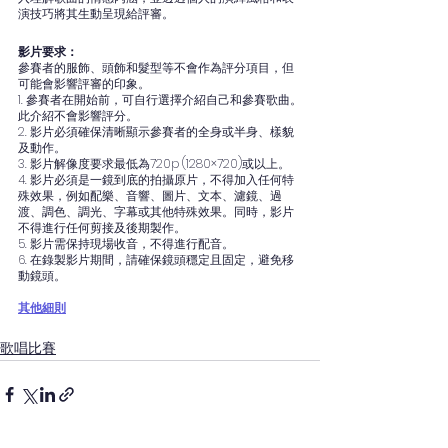
演技巧將其生動呈現給評審。
影片要求：
參賽者的服飾、頭飾和髮型等不會作為評分項目，但
可能會影響評審的印象。
1. 參賽者在開始前，可自行選擇介紹自己和參賽歌曲。
此介紹不會影響評分。
2. 影片必須確保清晰顯示參賽者的全身或半身、樣貌
及動作。
3. 影片解像度要求最低為720p (1280×720)或以上。
4. 影片必須是一鏡到底的拍攝原片，不得加入任何特
殊效果，例如配樂、音響、圖片、文本、濾鏡、過
渡、調色、調光、字幕或其他特殊效果。同時，影片
不得進行任何剪接及後期製作。
5. 影片需保持現場收音，不得進行配音。
6. 在錄製影片期間，請確保鏡頭穩定且固定，避免移
動鏡頭。
其他細則
歌唱比賽