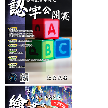
音樂大賽-音樂比賽-鋼琴比
賽-管弦樂比賽
第六屆香港兒童中英文認字
公開賽-認字比賽