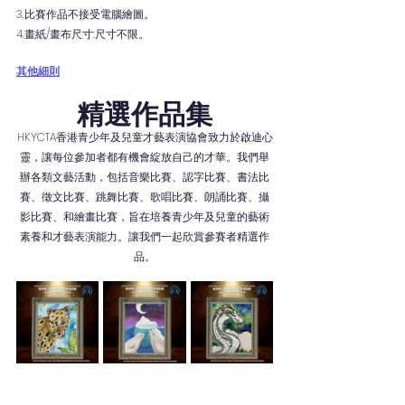
3.比賽作品不接受電腦繪圖。
4.畫紙/畫布尺寸:尺寸不限。
其他細則
精選作品集
HKYCTA香港青少年及兒童才藝表演協會致力於啟迪心
靈，讓每位參加者都有機會綻放自己的才華。我們舉
辦各類文藝活動，包括音樂比賽、認字比賽、書法比
賽、徵文比賽、跳舞比賽、歌唱比賽、朗誦比賽、攝
影比賽、和繪畫比賽，旨在培養青少年及兒童的藝術
素養和才藝表演能力。讓我們一起欣賞參賽者精選作
品。