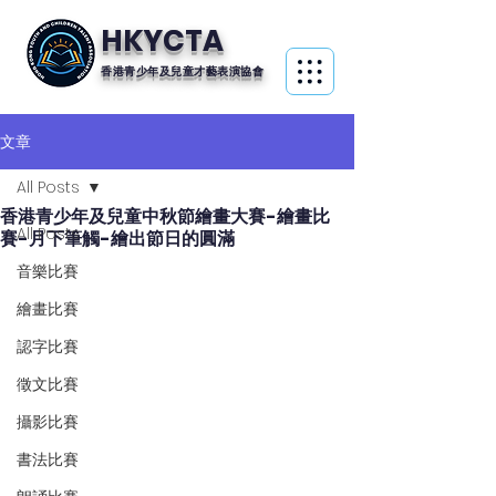
HKYCTA
香港青少年及兒童才藝表演協會
文章
All Posts
香港青少年及兒童中秋節繪畫大賽-繪畫比
All Posts
賽-月下筆觸-繪出節日的圓滿
音樂比賽
繪畫比賽
認字比賽
徵文比賽
攝影比賽
書法比賽