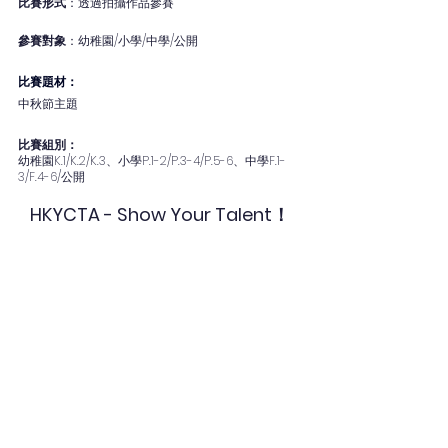
比賽形式
：透過拍攝作品參賽
參賽對象
：幼稚園/小學/中學/公開
比賽題材：
中秋節主題
比賽組別：
幼稚園K.1/K.2/K.3、小學P.1-2/P.3-4/P.5-6、中學F.1-
3/F.4-6/公開
HKYCTA - Show Your Talent！