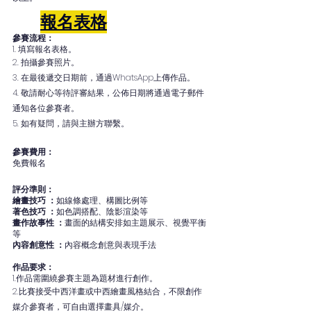
報名表格
參賽流程：
1. 填寫報名表格。
2. 拍攝參賽照片。
3. 在最後遞交日期前，通過WhatsApp上傳作品。
4. 敬請耐心等待評審結果，公佈日期將通過電子郵件
通知各位參賽者。
5. 如有疑問，請與主辦方聯繫。
參賽費用：
免費報名
評分準則：
繪畫技巧 ：
如線條處理、構圖比例等
著色技巧 ：
如色調搭配、陰影渲染等
畫作故事性 ：
畫面的結構安排如主題展示、視覺平衡
等
內容創意性 ：
內容概念創意與表現手法
作品要求：
1.作品需圍繞參賽主題為題材進行創作。
2.比賽接受中西洋畫或中西繪畫風格結合，不限創作
媒介參賽者，可自由選擇畫具/媒介。