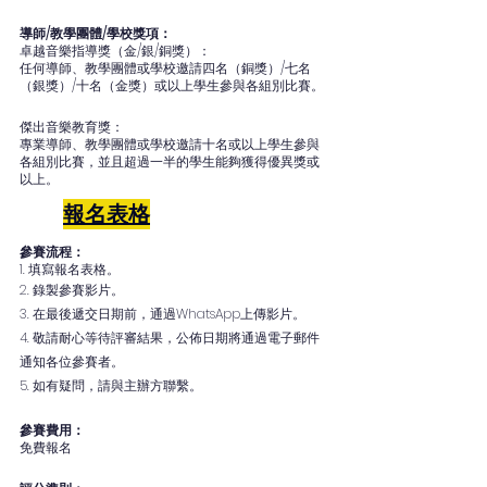
導師/教學團體/學校獎項：
卓越音樂指導獎（金/銀/銅獎）：
任何導師、教學團體或學校邀請四名（銅獎）/七名
（銀獎）/十名（金獎）或以上學生參與各組別比賽。
傑出音樂教育獎：
專業導師、教學團體或學校邀請十名或以上學生參與
各組別比賽，並且超過一半的學生能夠獲得優異獎或
以上。
報名表格
參賽流程：
1. 填寫報名表格。
2. 錄製參賽影片。
3. 在最後遞交日期前，通過WhatsApp上傳影片。
4. 敬請耐心等待評審結果，公佈日期將通過電子郵件
通知各位參賽者。
5. 如有疑問，請與主辦方聯繫。
參賽費用：
免費報名