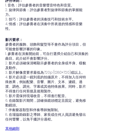
評分準則：
1. 音色：評估參賽者的音樂聲音特色和音質。
2. 旋律與節奏：評估參賽者對旋律和節奏的掌握能
力。
3. 技巧：評估參賽者的演奏技巧和技術水平。
4. 情感：評估參賽者在演奏中所表達的情感和音樂
性。
影片要求：
參賽者的服飾、頭飾和髮型等不會作為評分項目，但
可能會影響評審的印象。
1. 參賽者在演奏開始前，可自行選擇介紹自己和演奏的
曲目。此介紹不會影響評分。
2. 影片必須確保清晰顯示參賽者的全身或半身、樣貌
及動作。
3. 影片解像度要求最低為720p (1280×720)或以上。
4. 影片必須是一鏡到底的拍攝原片，不得加入任何特
殊效果，例如配樂、音響、圖片、文本、濾鏡、過
渡、調色、調光、字幕或其他特殊效果。同時，影片
不得進行任何剪接及後期製作。
5. 影片需保持現場收音，不得進行配音。
6. 在錄製影片期間，請確保鏡頭穩定且固定，避免移
動鏡頭。
7. 伴奏樂器類型和伴奏導師無限制。
8. 在場協助錄影之導師、家長或任何人員請避免發出
任何聲響，以免干擾評分過程。
其他細則