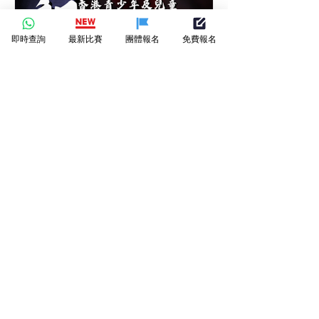
畫大賽-繪畫比賽-月下筆觸-
即時查詢
最新比賽
團體報名
免費報名
繪出節日的圓滿
第十二屆香港青少年及兒童
朗誦大賽-朗誦比賽