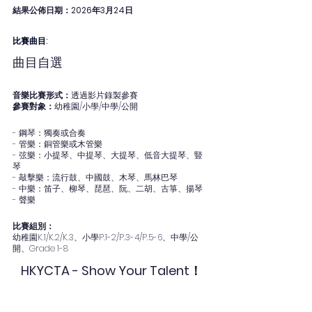
結果公佈日期：2026年3月24日
比賽曲目: 
曲目自選
音樂比賽形式：
透過影片錄製參賽
參賽對象：
幼稚園/小學/中學/公開
- 鋼琴：獨奏或合奏
- 管樂：銅管樂或木管樂
- 弦樂：小提琴、中提琴、大提琴、低音大提琴、豎
琴
- 敲擊樂：流行鼓、中國鼓、木琴、馬林巴琴
- 中樂：笛子、柳琴、琵琶、阮、二胡、古箏、揚琴
- 聲樂
比賽組別：
幼稚園K.1/K.2/K.3、小學P.1-2/P.3-4/P.5-6、中學/公
開、Grade 1-8
HKYCTA - Show Your Talent！