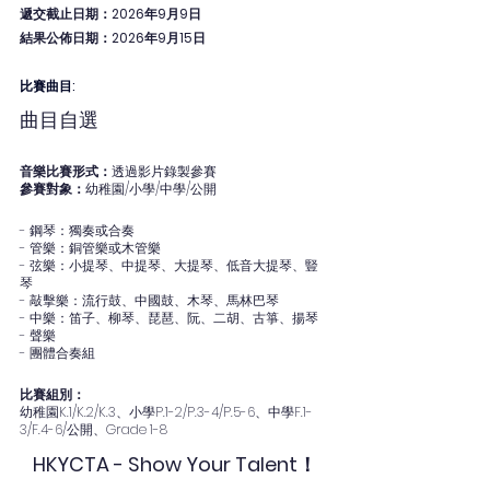
遞交截止日期：2026年9月9日
結果公佈日期：2026年9月15日
比賽曲目: 
曲目自選
音樂比賽形式：
透過影片錄製參賽
參賽對象：
幼稚園/小學/中學/公開
- 鋼琴：獨奏或合奏
- 管樂：銅管樂或木管樂
- 弦樂：小提琴、中提琴、大提琴、低音大提琴、豎
琴
- 敲擊樂：流行鼓、中國鼓、木琴、馬林巴琴
- 中樂：笛子、柳琴、琵琶、阮、二胡、古箏、揚琴
- 聲樂
- 團體合奏組
比賽組別：
幼稚園K.1/K.2/K.3、小學P.1-2/P.3-4/P.5-6、中學F.1-
3/F.4-6/公開、Grade 1-8
HKYCTA - Show Your Talent！