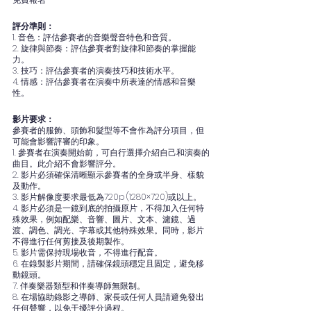
評分準則：
1. 音色：評估參賽者的音樂聲音特色和音質。
2. 旋律與節奏：評估參賽者對旋律和節奏的掌握能
力。
3. 技巧：評估參賽者的演奏技巧和技術水平。
4. 情感：評估參賽者在演奏中所表達的情感和音樂
性。
影片要求：
參賽者的服飾、頭飾和髮型等不會作為評分項目，但
可能會影響評審的印象。
1. 參賽者在演奏開始前，可自行選擇介紹自己和演奏的
曲目。此介紹不會影響評分。
2. 影片必須確保清晰顯示參賽者的全身或半身、樣貌
及動作。
3. 影片解像度要求最低為720p (1280×720)或以上。
4. 影片必須是一鏡到底的拍攝原片，不得加入任何特
殊效果，例如配樂、音響、圖片、文本、濾鏡、過
渡、調色、調光、字幕或其他特殊效果。同時，影片
不得進行任何剪接及後期製作。
5. 影片需保持現場收音，不得進行配音。
6. 在錄製影片期間，請確保鏡頭穩定且固定，避免移
動鏡頭。
7. 伴奏樂器類型和伴奏導師無限制。
8. 在場協助錄影之導師、家長或任何人員請避免發出
任何聲響，以免干擾評分過程。