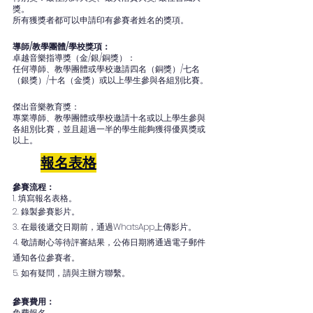
獎。
所有獲獎者都可以申請印有參賽者姓名的獎項。
導師/教學團體/學校獎項：
卓越音樂指導獎（金/銀/銅獎）：
任何導師、教學團體或學校邀請四名（銅獎）/七名
（銀獎）/十名（金獎）或以上學生參與各組別比賽。
傑出音樂教育獎：
專業導師、教學團體或學校邀請十名或以上學生參與
各組別比賽，並且超過一半的學生能夠獲得優異獎或
以上。
報名表格
參賽流程：
1. 填寫報名表格。
2. 錄製參賽影片。
3. 在最後遞交日期前，通過WhatsApp上傳影片。
4. 敬請耐心等待評審結果，公佈日期將通過電子郵件
通知各位參賽者。
5. 如有疑問，請與主辦方聯繫。
參賽費用：
免費報名