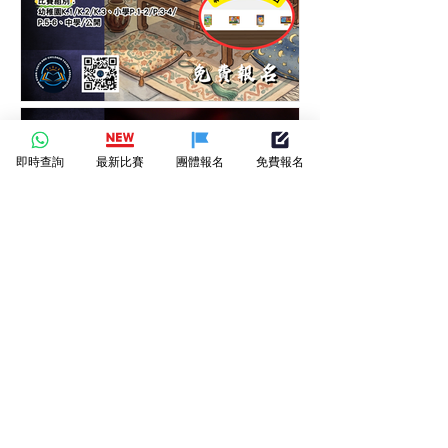
香港青少年及兒童中秋節繪
即時查詢
最新比賽
團體報名
免費報名
畫大賽-繪畫比賽-月下筆觸-
繪出節日的圓滿