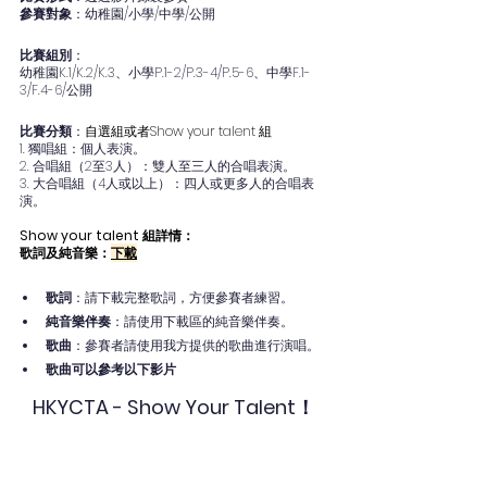
參賽對象
：幼稚園/小學/中學/公開
比賽組別
：
幼稚園K.1/K.2/K.3、小學P.1-2/P.3-4/P.5-6、中學F.1-
3/F.4-6/公開
比賽分類
：
自選組或者Show your talent 組
1. 獨唱組：個人表演。
2. 合唱組（2至3人）：雙人至三人的合唱表演。
3. 大合唱組（4人或以上）：四人或更多人的合唱表
演。
Show your talent 組詳情：
歌詞及純音樂：
下載
歌詞
：請下載完整歌詞，方便參賽者練習。
純音樂伴奏
：請使用下載區的純音樂伴奏。
歌曲
：參賽者請使用我方提供的歌曲進行演唱。
歌曲可以參考以下影片
HKYCTA - Show Your Talent！