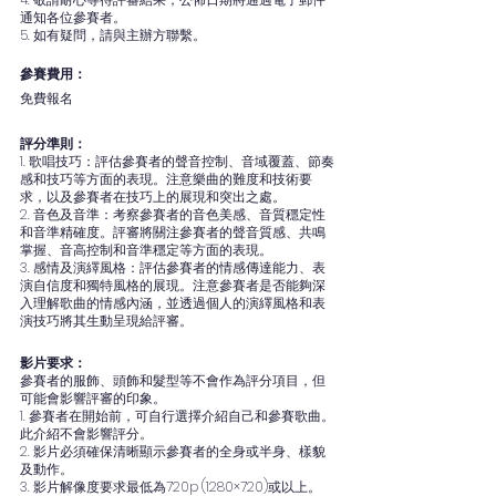
通知各位參賽者。
5. 如有疑問，請與主辦方聯繫。
參賽費用：
免費報名
評分準則：
1. 歌唱技巧：評估參賽者的聲音控制、音域覆蓋、節奏
感和技巧等方面的表現。注意樂曲的難度和技術要
求，以及參賽者在技巧上的展現和突出之處。
2. 音色及音準：考察參賽者的音色美感、音質穩定性
和音準精確度。評審將關注參賽者的聲音質感、共鳴
掌握、音高控制和音準穩定等方面的表現。
3. 感情及演繹風格：評估參賽者的情感傳達能力、表
演自信度和獨特風格的展現。注意參賽者是否能夠深
入理解歌曲的情感內涵，並透過個人的演繹風格和表
演技巧將其生動呈現給評審。
影片要求：
參賽者的服飾、頭飾和髮型等不會作為評分項目，但
可能會影響評審的印象。
1. 參賽者在開始前，可自行選擇介紹自己和參賽歌曲。
此介紹不會影響評分。
2. 影片必須確保清晰顯示參賽者的全身或半身、樣貌
及動作。
3. 影片解像度要求最低為720p (1280×720)或以上。