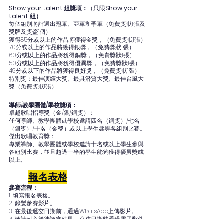
Show your talent 組獎項：
（只限
Show your 
talent 組）
每個組別將評選出冠軍、亞軍和季軍（免費獎狀1張及
獎牌及獎盃1個）
獲得85分或以上的作品將獲得金獎，（免費獎狀1張）
70分或以上的作品將獲得銀獎，（免費獎狀1張）
60分或以上的作品將獲得銅獎，（免費獎狀1張）
50分或以上的作品將獲得優異獎，（免費獎狀1張）
49分或以下的作品將獲得良好獎，（免費獎狀1張）
特別獎：最佳演繹大獎、最具潛質大獎、最佳台風大
獎（免費獎狀1張）
導師/教學團體/學校獎項：
卓越歌唱指導獎（金/銀/銅獎）：
任何導師、教學團體或學校邀請四名（銅獎）/七名
（銀獎）/十名（金獎）或以上學生參與各組別比賽。
傑出歌唱教育獎：
專業導師、教學團體或學校邀請十名或以上學生參與
各組別比賽，並且超過一半的學生能夠獲得優異獎或
以上。
報名表格
參賽流程：
1. 填寫報名表格。
2. 錄製參賽影片。
3. 在最後遞交日期前，通過WhatsApp上傳影片。
4. 敬請耐心等待評審結果，公佈日期將通過電子郵件