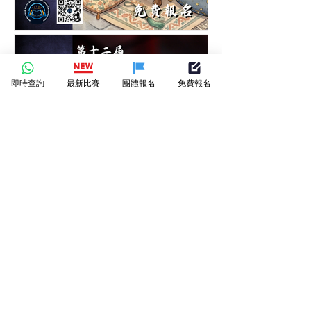
香港青少年及兒童中秋節繪
畫大賽-繪畫比賽-月下筆觸-
即時查詢
最新比賽
團體報名
免費報名
繪出節日的圓滿