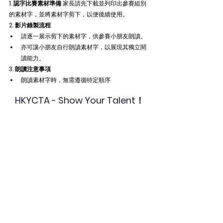
1. 認字比賽素材準備
 家長請先下載並列印出參賽組別
的素材字，並將素材字剪下，以便後續使用。
2. 影片錄製流程
請逐一展示剪下的素材字，供參賽小朋友朗讀。
亦可讓小朋友自行朗讀素材字，以展現其獨立閱
讀能力。
3. 朗讀注意事項
朗讀素材字時，無需遵循特定順序
HKYCTA - Show Your Talent！