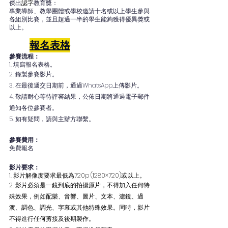
傑出
認字
教育獎：
專業導師、教學團體或學校邀請十名或以上學生參與
各組別比賽，並且超過一半的學生能夠獲得優異獎或
以上。
報名表格
參賽流程：
1. 填寫報名表格。
2. 錄製參賽影片。
3. 在最後遞交日期前，通過WhatsApp上傳影片。
4. 敬請耐心等待評審結果，公佈日期將通過電子郵件
通知各位參賽者。
5. 如有疑問，請與主辦方聯繫。
參賽費用：
免費報名
影片要求：
1. 影片解像度要求最低為720p (1280×720)或以上。
2. 影片必須是一鏡到底的拍攝原片，不得加入任何特
殊效果，例如配樂、音響、圖片、文本、濾鏡、過
渡、調色、調光、字幕或其他特殊效果。同時，影片
不得進行任何剪接及後期製作。