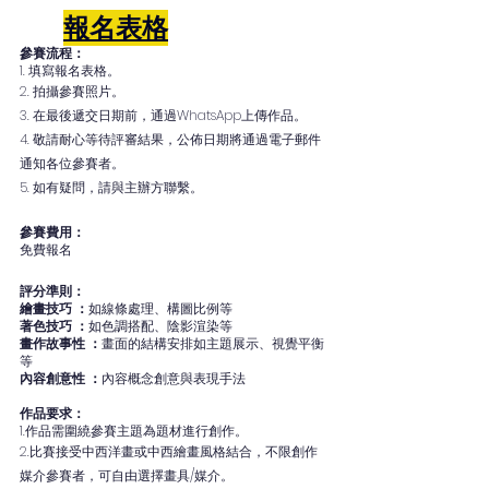
報名表格
參賽流程：
1. 填寫報名表格。
2. 拍攝參賽照片。
3. 在最後遞交日期前，通過WhatsApp上傳作品。
4. 敬請耐心等待評審結果，公佈日期將通過電子郵件
通知各位參賽者。
5. 如有疑問，請與主辦方聯繫。
參賽費用：
免費報名
評分準則：
繪畫技巧 ：
如線條處理、構圖比例等
著色技巧 ：
如色調搭配、陰影渲染等
畫作故事性 ：
畫面的結構安排如主題展示、視覺平衡
等
內容創意性 ：
內容概念創意與表現手法
作品要求：
1.作品需圍繞參賽主題為題材進行創作。
2.比賽接受中西洋畫或中西繪畫風格結合，不限創作
媒介參賽者，可自由選擇畫具/媒介。