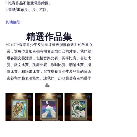
3.比賽作品不接受電腦繪圖。
4.畫紙/畫布尺寸:尺寸不限。
其他細則
精選作品集
HKYCTA香港青少年及兒童才藝表演協會致力於啟迪心
靈，讓每位參加者都有機會綻放自己的才華。我們舉
辦各類文藝活動，包括音樂比賽、認字比賽、書法比
賽、徵文比賽、跳舞比賽、歌唱比賽、朗誦比賽、攝
影比賽、和繪畫比賽，旨在培養青少年及兒童的藝術
素養和才藝表演能力。讓我們一起欣賞參賽者精選作
品。