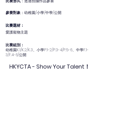
比賽形式
：透過拍攝作品參賽
參賽對象
：幼稚園/小學/中學/公開
比賽題材：
愛護寵物主題
比賽組別：
幼稚園K.1/K.2/K.3、小學P.1-2/P.3-4/P.5-6、中學F.1-
3/F.4-6/公開
HKYCTA - Show Your Talent！