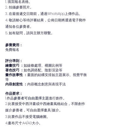
1. 填寫報名表格。
2. 拍攝參賽照片。
3. 在最後遞交日期前，通過WhatsApp上傳作品。
4. 敬請耐心等待評審結果，公佈日期將通過電子郵件
通知各位參賽者。
5. 如有疑問，請與主辦方聯繫。
參賽費用：
免費報名
評分準則：
繪畫技巧 ：
如線條處理、構圖比例等
著色技巧 ：
如色調搭配、陰影渲染等
畫作故事性 ：
畫面的結構安排如主題展示、視覺平衡
等
內容創意性 ：
內容概念創意與表現手法
作品要求：
1.作品
參賽者可自由選擇主題
進行創作。
2.比賽接受中西洋畫或中西繪畫風格結合，不限創作
媒介參賽者，可自由選擇畫具/媒介。
3.比賽作品不接受電腦繪圖。
4.畫布尺寸:A4/A3大小。