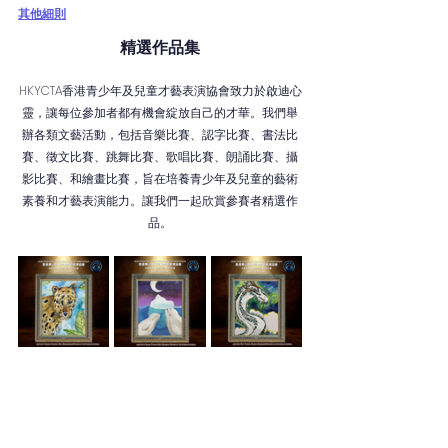
其他細則
精選作品集
HKYCTA香港青少年及兒童才藝表演協會致力於啟迪心
靈，讓每位參加者都有機會綻放自己的才華。我們舉
辦各類文藝活動，包括音樂比賽、認字比賽、書法比
賽、徵文比賽、跳舞比賽、歌唱比賽、朗誦比賽、攝
影比賽、和繪畫比賽，旨在培養青少年及兒童的藝術
素養和才藝表演能力。讓我們一起欣賞參賽者精選作
品。